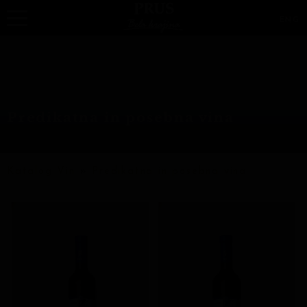
ENG
Predikatna in posebna vina
Katalog Vin
»
Predikatna in posebna vina