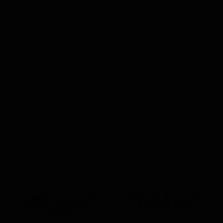
IZBOR
Sladkorna stopnja: sladko
Sladkorna stopnja: sladko
Vsebina: 0,25 L
Vsebina: 0,25 L
RUMENI MUŠKAT
RENSKI RIZLING
SUHI JAGODNI
LEDENO VINO
IZBOR
Sladkorna stopnja: sladko