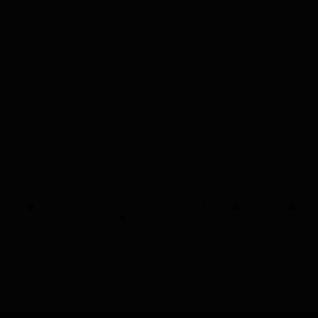
RUMENI MUŠKAT
MODRA FRANKINJA
IZ SUŠENEGA
IZ SUŠENEGA
GROZDJA
GROZDJA
Sladkorna stopnja: sladko
Sladkorna stopnja: sladko
Vsebina: 0,25 L
Vsebina: 0,25 L