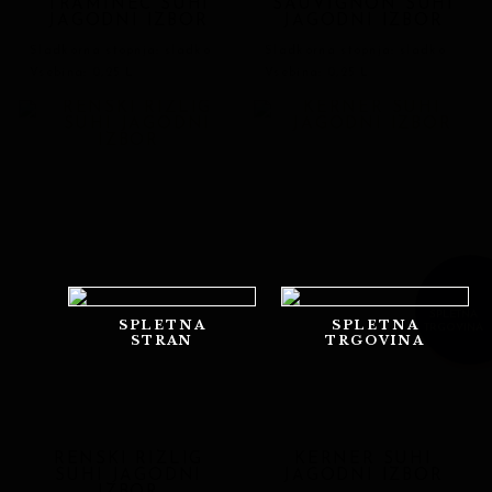
TRAMINEC SUHI
SAUVIGNON SUHI
JAGODNI IZBOR
JAGODNI IZBOR
Sladkorna stopnja: sladko
Sladkorna stopnja: sladko
Vsebina: 0,25 L
Vsebina: 0,25 L
SPLETNA
SPLETNA
SPLETNA
TRGOVINA
STRAN
TRGOVINA
RENSKI RIZLIG
KERNER SUHI
SUHI JAGODNI
JAGODNI IZBOR