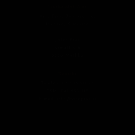
Vinska klet Prus
Vina Prus, Bela krajina,
Metlika, Krmačina
Jožef Prus
Krmačina 6
8330 Metlika
Kontakt
Telefon:
07 305 90 98
GSM:
041 690 112
E-mail:
info@vinaprus.si