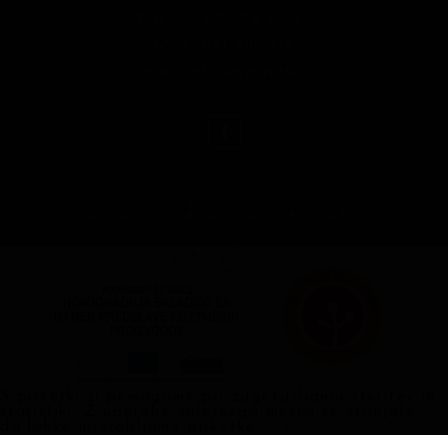
Telefon:
07 305 90 98
GSM:
041 690 112
E-mail:
info@vinaprus.si
Politika zasebnosti
•
Pogoji uporabe
•
Imprint
Vse pravice pridržane. © 2026 Vina Prus
S piškotki si pomagamo pri zagotavljanju storitev in
statistiki. Z uporabo spletnega mesta se strinjate,
da lahko uporabljamo piškotke.
V redu