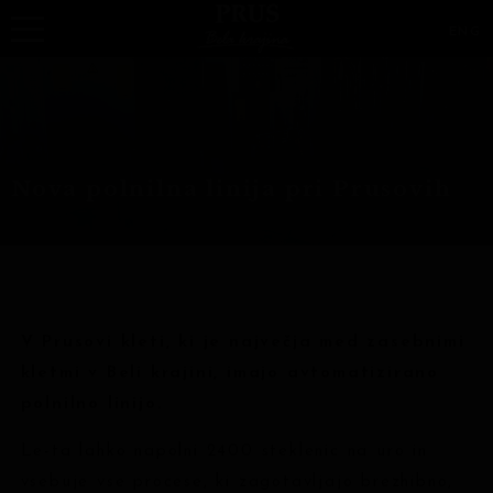
ENG
Nova polnilna linija pri Prusovih
V Prusovi kleti, ki je največja med zasebnimi
kletmi v Beli krajini, imajo avtomatizirano
polnilno linijo.
Le-ta lahko napolni 2400 steklenic na uro in
vsebuje vse procese, ki zagotavljajo brezhibno,