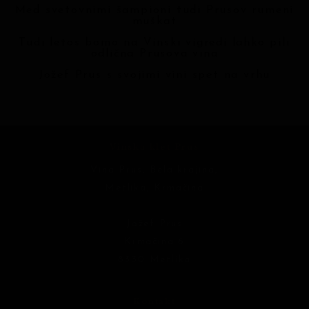
Med svetovnimi šampioni tudi Prusov rumeni
muškat
Tudi letos bomo na Vinski vigredi lahko pili
odlična Prusova vina
Jožef Prus s svojimi vini spet na vrhu
Vinska klet Prus
Vina Prus, Bela krajina,
Metlika, Krmačina
Jožef Prus
Krmačina 6
8330 Metlika
Kontakt