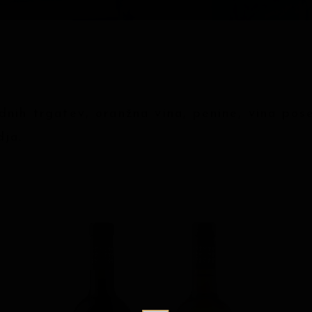
nih trgatev, oranžna vina, penine, vina pose
dja.