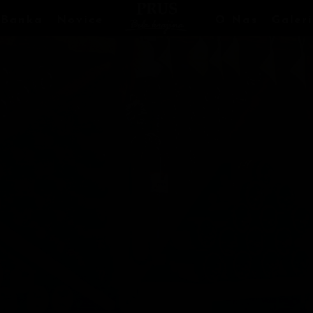
 Banka
Novice
O Nas
Galeri