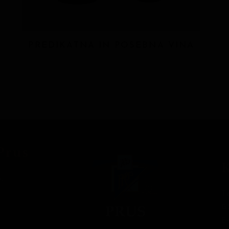
PREDIKATNA IN POSEBNA VINA
Prus
a,
T
G
E