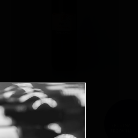
ORANŽNA VINA
SPLETNA
TRGOVINA