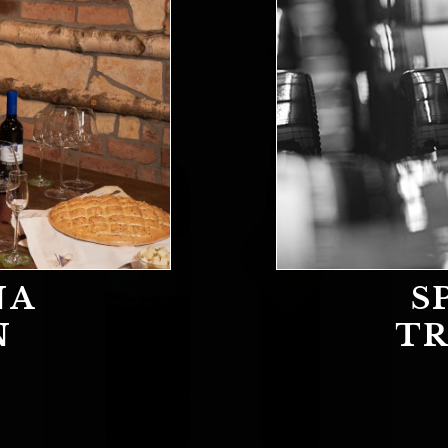
NA
S
N
T