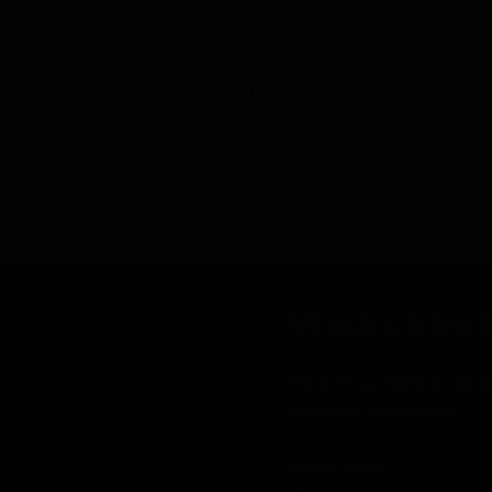
PENINE
Vinska klet 
Vina Prus, Bela krajin
Metlika, Krmačina
Jožef Prus