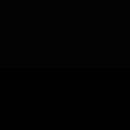
Kontakt
elefon:
07 305 90 98
SM:
041 690 112
-mail:
info@vinaprus.si